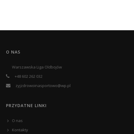
O NAS
Warszawska Liga Oldbojów
+48 602 262 032
zyjzdrowoinasportowo@wp.pl
PRZYDATNE LINKI
O nas
Kontakty