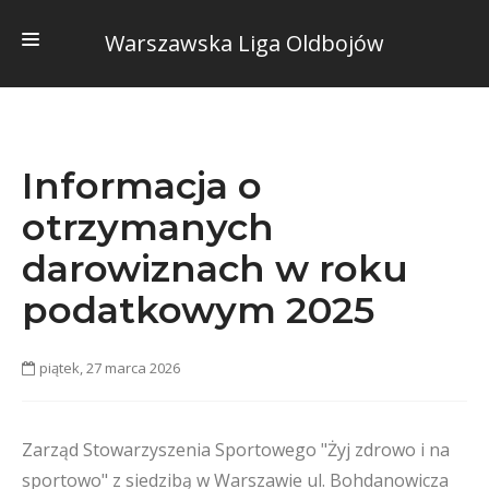
Warszawska Liga Oldbojów
HOME
O NAS
Informacja o
KONTAKTY
otrzymanych
REGULAMIN
darowiznach w roku
DOKUMENTY
podatkowym 2025
ADRESY BOISK
INFO
piątek, 27 marca 2026
STATYSTYKI
Zarząd Stowarzyszenia Sportowego "Żyj zdrowo i na
sportowo" z siedzibą w Warszawie ul. Bohdanowicza