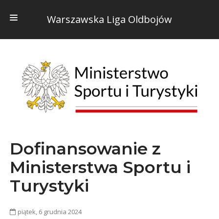
Warszawska Liga Oldbojów
HOME
O NAS
KONTAKTY
REGULAMIN
DOKUMENTY
Dofinansowanie z
ADRESY BOISK
Ministerstwa Sportu i
INFO
Turystyki
STATYSTYKI
piątek, 6 grudnia 2024